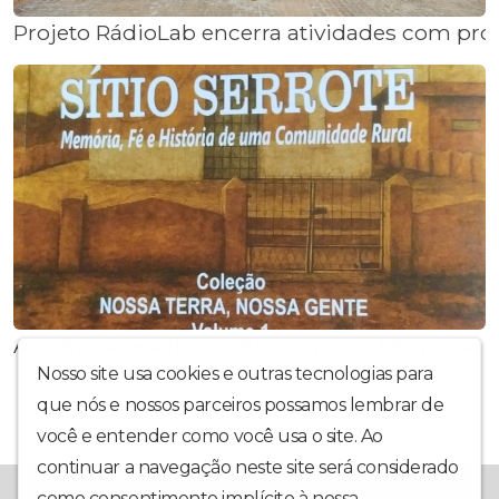
Projeto RádioLab encerra atividades com pr
Acadhis lança livro “Sítio Serrote – Memória
Nosso site usa cookies e outras tecnologias para
que nós e nossos parceiros possamos lembrar de
você e entender como você usa o site. Ao
continuar a navegação neste site será considerado
como consentimento implícito à nossa
política de
Rádio Comunitária Esperança FM 104,9Mhz da Cidade de